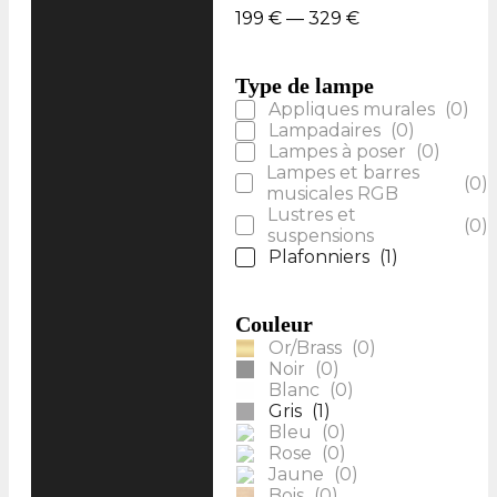
199
€
—
329
€
Type de lampe
Appliques murales
(
0
)
Lampadaires
(
0
)
Lampes à poser
(
0
)
Lampes et barres
(
0
)
musicales RGB
Lustres et
(
0
)
suspensions
Plafonniers
(
1
)
Couleur
Or/Brass
(
0
)
Noir
(
0
)
Blanc
(
0
)
Gris
(
1
)
Bleu
(
0
)
Rose
(
0
)
Jaune
(
0
)
Bois
(
0
)