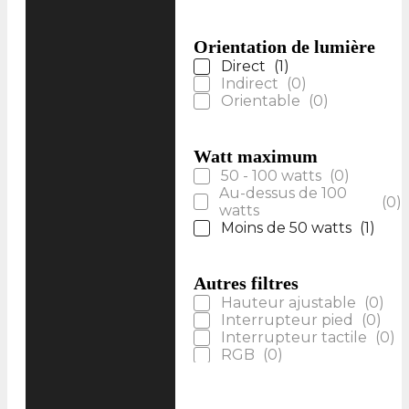
Orientation de lumière
Direct
(
1
)
Indirect
(
0
)
Orientable
(
0
)
Watt maximum
50 - 100 watts
(
0
)
Au-dessus de 100
(
0
)
watts
Moins de 50 watts
(
1
)
Autres filtres
Hauteur ajustable
(
0
)
Interrupteur pied
(
0
)
Interrupteur tactile
(
0
)
RGB
(
0
)
Télécommande
(
0
)