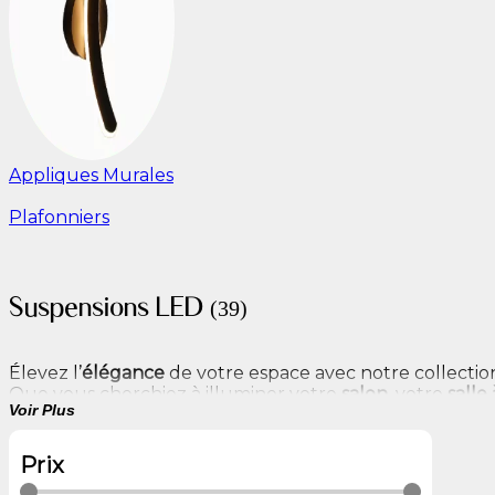
Appliques Murales
Plafonniers
Suspensions LED
(39)
Élevez l’
élégance
de votre espace avec notre collecti
Que vous cherchiez à illuminer votre
salon
, votre
salle
Voir Plus
à chaque pièce.
Découvrez des styles variés, du
moderne
au
vintage
en 
Prix
parfaitement avec votre décoration. Profitez d’une
lum