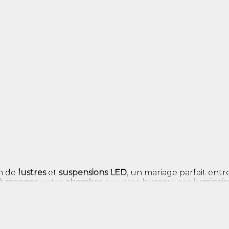
on de
lustres
et
suspensions LED
, un mariage parfait entr
 à manger
, votre
chambre
ou votre
bureau
, nos
luminair
passant par l’
industriel
et le
scandinave
, pour trouver l
ière de qualité
, d’une
installation aisée
et d’une
livraiso