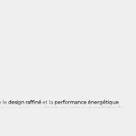
e le
design raffiné
et la
performance énergétique
.
es
apportent une
signature unique et sophistiquée
e lustre ou la suspension qui s’harmonisera
n rapide
dans toute la France pour transformer