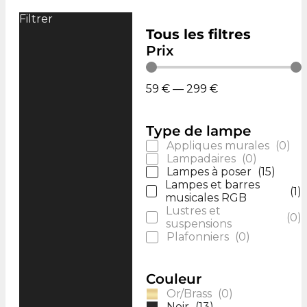
Filtrer
Tous les filtres
Prix
59
€
—
299
€
Type de lampe
Appliques murales
(
0
)
Lampadaires
(
0
)
Lampes à poser
(
15
)
Lampes et barres
(
1
)
musicales RGB
Lustres et
(
0
)
suspensions
Plafonniers
(
0
)
Couleur
Or/Brass
(
0
)
Noir
(
13
)