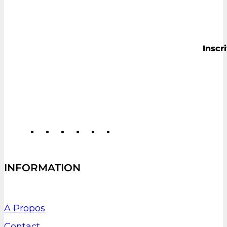
Inscr
INFORMATION
A Propos
Contact