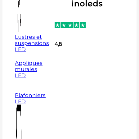
Lustres et
suspensions
4,8
LED
Appliques
murales
LED
Plafonniers
LED