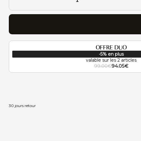
Lampe
de
Table
Lumora
OFFRE DUO
-5% en plus
valable sur les 2 articles
99.00
€
94.05
€
Le
Le
prix
prix
initial
actuel
était :
est :
99.00€.
94.05€.
30 jours retour