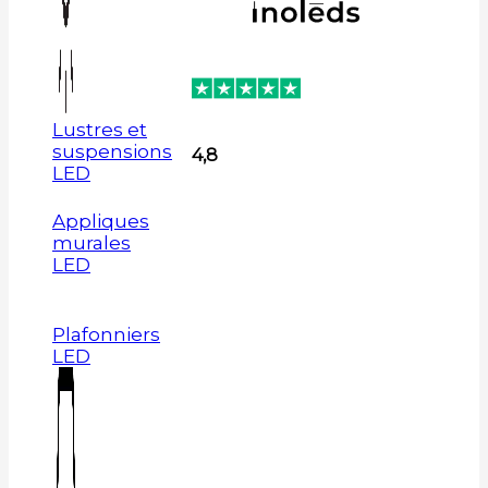
Lustres et
suspensions
4,8
LED
Appliques
murales
LED
Plafonniers
LED