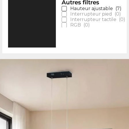
Autres filtres
Hauteur ajustable
(
7
)
Interrupteur pied
(
0
)
Interrupteur tactile
(
0
)
RGB
(
0
)
Télécommande
(
6
)