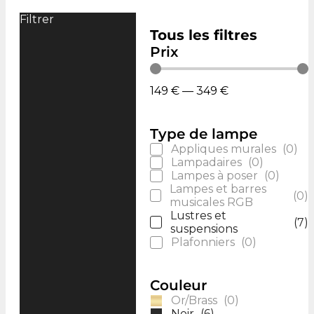
Filtrer
Tous les filtres
Prix
149
€
—
349
€
Type de lampe
Appliques murales
(
0
)
Lampadaires
(
0
)
Lampes à poser
(
0
)
Lampes et barres
(
0
)
musicales RGB
Lustres et
(
7
)
suspensions
Plafonniers
(
0
)
Couleur
Or/Brass
(
0
)
Noir
(
6
)