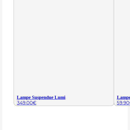
Lampe Suspendue Lumi
Lampe
349.00
€
59.90