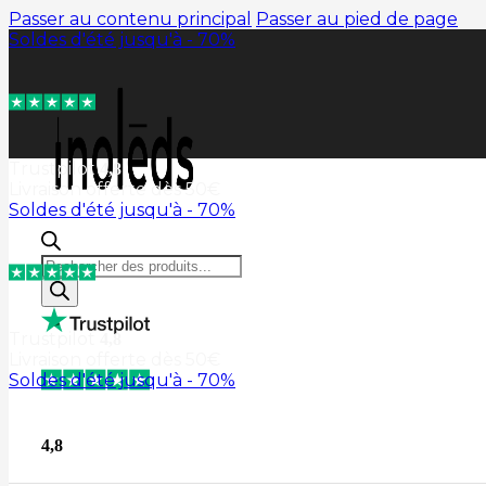
Passer au contenu principal
Passer au pied de page
Recherche
de
produits
4,8