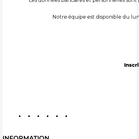
Les données bancaires et personnelles sont 
Notre équipe est disponible du lu
Inscr
INFORMATION