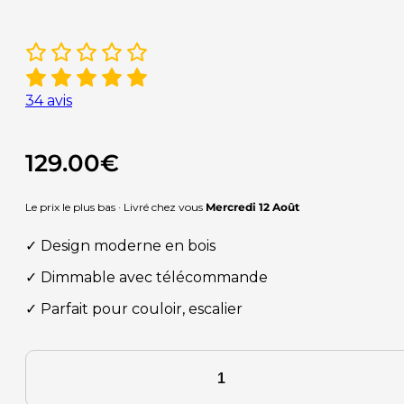
34
avis
129.00
€
Le prix le plus bas · Livré chez vous
Mercredi 12 Août
✓ Design moderne en bois
✓ Dimmable avec télécommande
✓ Parfait pour couloir, escalier
quantité
de
Applique