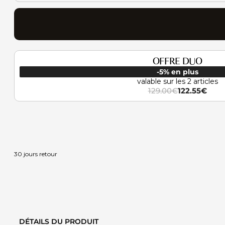
Murale
Elin
OFFRE DUO
-5% en plus
valable sur les 2 articles
129.00
€
122.55
€
Le
Le
prix
prix
initial
actuel
était :
est :
129.00€.
122.55€.
30 jours retour
DÉTAILS DU PRODUIT