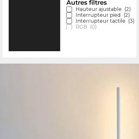
Autres filtres
Hauteur ajustable
(
2
)
Interrupteur pied
(
2
)
Interrupteur tactile
(
3
)
RGB
(
0
)
Télécommande
(
5
)