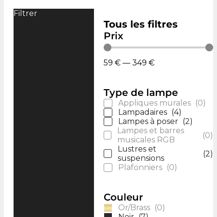
Filtrer
Tous les filtres
Prix
59
€
—
349
€
Type de lampe
Appliques murales
(
0
)
Lampadaires
(
4
)
Lampes à poser
(
2
)
Lampes et barres
(
0
)
musicales RGB
Lustres et
(
2
)
suspensions
Plafonniers
(
0
)
Couleur
Or/Brass
(
0
)
Noir
(
7
)