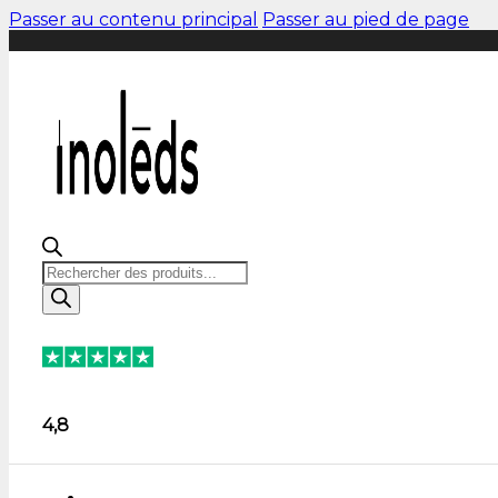
Passer au contenu principal
Passer au pied de page
Soldes d'été jusqu'à - 70%
Trustpilot
4,8
Livraison offerte dès 50€
Soldes d'été jusqu'à - 70%
Recherche
de
produits
Trustpilot
4,8
Livraison offerte dès 50€
Soldes d'été jusqu'à - 70%
4,8