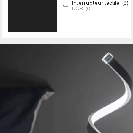
Interrupteur tactile
(
8
)
RGB
(
0
)
Télécommande
(
0
)