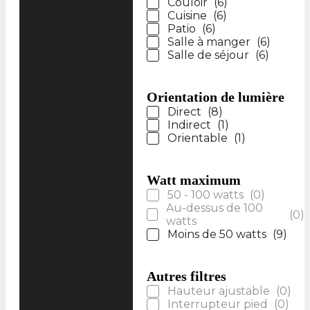
Couloir
(
6
)
Cuisine
(
6
)
Patio
(
6
)
Salle à manger
(
6
)
Salle de séjour
(
6
)
Orientation de lumière
Direct
(
8
)
Indirect
(
1
)
Orientable
(
1
)
Watt maximum
50 - 100 watts
(
0
)
Au-dessus de 100
(
0
)
watts
Moins de 50 watts
(
9
)
Autres filtres
Hauteur ajustable
(
0
)
Interrupteur pied
(
0
)