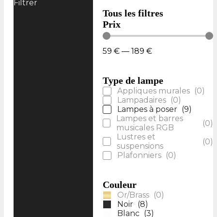
Filtrer
Tous les filtres
Prix
59
€
—
189
€
Type de lampe
Appliques murales
(
0
)
Lampadaires
(
0
)
Lampes à poser
(
9
)
Lampes et barres
(
0
)
musicales RGB
Lustres et
(
0
)
suspensions
Plafonniers
(
0
)
Couleur
Or/Brass
(
0
)
Noir
(
8
)
Blanc
(
3
)