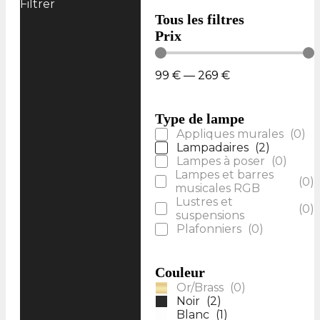
Filtrer
Tous les filtres
Prix
99
€
—
269
€
Type de lampe
Appliques murales
(
0
)
Lampadaires
(
2
)
Lampes à poser
(
0
)
Lampes et barres
(
0
)
musicales RGB
Lustres et
(
0
)
suspensions
Plafonniers
(
0
)
Couleur
Or/Brass
(
0
)
Noir
(
2
)
Blanc
(
1
)