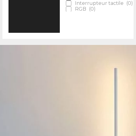
Interrupteur tactile
(
0
)
RGB
(
0
)
Télécommande
(
1
)