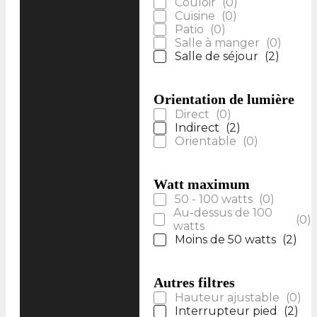
Couloir
(
0
)
Cuisine
(
0
)
Patio
(
0
)
Salle à manger
(
0
)
Salle de séjour
(
2
)
Orientation de lumière
Direct
(
0
)
Indirect
(
2
)
Orientable
(
0
)
Watt maximum
50 - 100 watts
(
0
)
Au-dessus de 100
(
0
)
watts
Moins de 50 watts
(
2
)
Autres filtres
Hauteur ajustable
(
0
)
Interrupteur pied
(
2
)