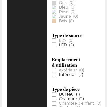
Gris
(
0
)
Bleu
(
0
)
Rose
(
0
)
Jaune
(
0
)
Bois
(
0
)
Type de source
E27
(
0
)
LED
(
2
)
Emplacement
d'utilisation
extérieur
(
0
)
Intérieur
(
2
)
Type de pièce
Bureau
(
1
)
Chambre
(
2
)
Chambre d’enfant
(
0
)